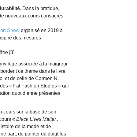
urabilité
. Dans la pratique,
n de nouveaux cours consacrés
hion Show
organisé en 2019 à
inspiré des mesures
tre [3].
 privilège associée à la maigreur
abordent ce thème dans le livre
o, et de celle de Carmen N.
s des « Fat Fashion Studies » qui
isation quotidienne présentes
n cours sur la base de son
 cours «
Black Lives Matter :
istoire de la mode et de
ne part, de pointer du doigt les