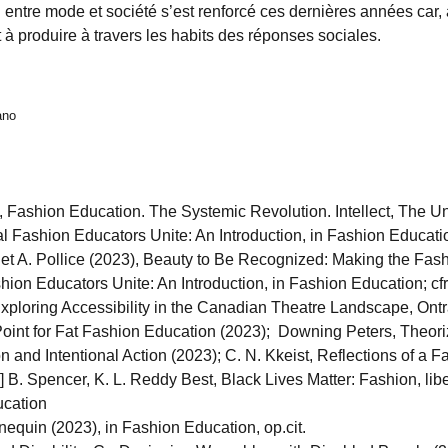
n entre mode et société s’est renforcé ces dernières années car,
à produire à travers les habits des réponses sociales.
ano
), Fashion Education. The Systemic Revolution. Intellect, The U
cal Fashion Educators Unite: An Introduction, in Fashion Educatio
et A. Pollice (2023), Beauty to Be Recognized: Making the Fas
shion Educators Unite: An Introduction, in Fashion Education; cf
loring Accessibility in the Canadian Theatre Landscape, Ontra
ing Point for Fat Fashion Education (2023); Downing Peters, The
and Intentional Action (2023); C. N. Kkeist, Reflections of a 
 B. Spencer, K. L. Reddy Best, Black Lives Matter: Fashion, libe
ucation
equin (2023), in Fashion Education, op.cit.