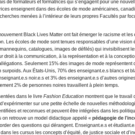
ais de formateurs et formatrices qui s’engagent pour une nouvel
utrices enseignent dans des écoles de mode américaines, canadi
recherches menées à l’intérieur de leurs propres Facultés par fo
uvement Black Lives Matter ont fait émerger le racisme et les 
tion. Les écoles de mode sont tenues responsables d’une vision él
mannequins, catalogues, images de défilés) qui invisibilisent l
ur droit à la communication, à la représentation et à la conceptio
s allégations. Seulement 15% des images de mode représentent 
n surpoids. Aux États-Unis, 70% des enseignant.e.s blancs et bla
eignant.e.s noir.e.s et 3% des enseignant.e.s d’autres origine
lement 2% de personnes noires travaillent à plein temps.
entées dans le livre
Fashion Education
montrent que le travail 
d’expérimenter sur une petite échelle de nouvelles méthodologi
ntifiées et reconnues et peuvent être intégrées dans les politiqu
s on retrouve un model didactique appelé «
pédagogie de l’inc
order des questions qui dérangent. Enseignant.e.s et étudiant.e.
dans les cursus les concepts d’équité, de justice sociale et d’i