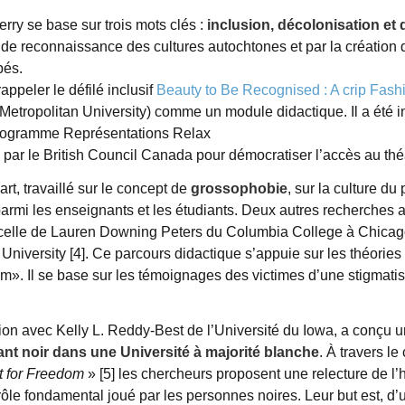
rry se base sur trois mots clés :
inclusion, décolonisation et d
ande reconnaissance des cultures autochtones et par la créatio
pés.
appeler le défilé inclusif
Beauty to Be Recognised : A crip Fas
o Metropolitan University) comme un module didactique. Il a été 
 programme Représentations Relax
 par le British Council Canada pour démocratiser l’accès au théâ
rt, travaillé sur le concept de
grossophobie
, sur la culture du
 parmi les enseignants et les étudiants. Deux autres recherches 
de celle de Lauren Downing Peters du Columbia College à Chicag
 University [4]. Ce parcours didactique s’appuie sur les théorie
ism». Il se base sur les témoignages des victimes d’une stigmat
on avec Kelly L. Reddy-Best de l’Université du Iowa, a conçu u
ant noir dans une Université à majorité blanche
. À travers le
ht for Freedom
» [5] les chercheurs proposent une relecture de l’h
rôle fondamental joué par les personnes noires. Leur but est, d’u