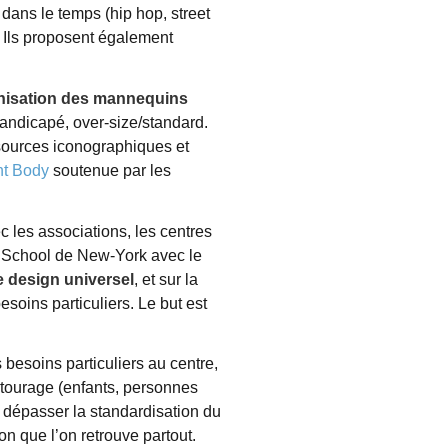
 dans le temps (hip hop, street
. Ils proposent également
nisation des mannequins
/handicapé, over-size/standard.
sources iconographiques et
nt Body
soutenue par les
 les associations, les centres
s School de New-York avec le
e design universel
, et sur la
soins particuliers. Le but est
esoins particuliers au centre,
ntourage (enfants, personnes
e dépasser la standardisation du
on que l’on retrouve partout.