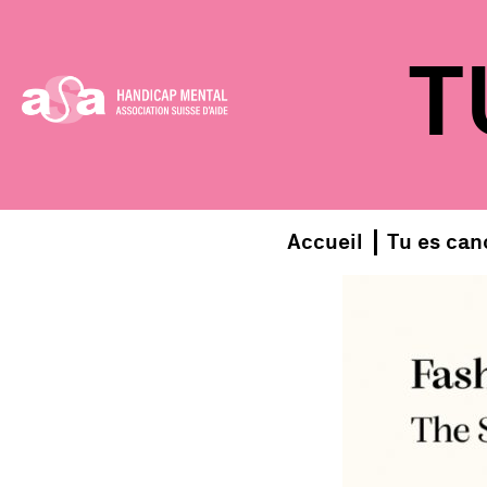
Skip
to
T
content
Accueil
Tu es can