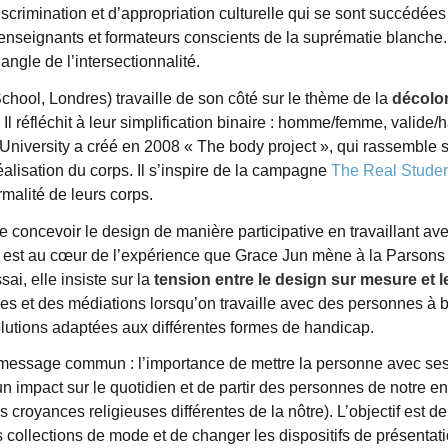
discrimination et d’appropriation culturelle qui se sont succédées
re enseignants et formateurs conscients de la suprématie blanche
ngle de l’intersectionnalité.
hool, Londres) travaille de son côté sur le thème de la
décolo
]. Il réfléchit à leur simplification binaire : homme/femme, valide
University a créé en 2008 « The body project », qui rassemble 
déalisation du corps. Il s’inspire de la campagne
The Real Stude
rmalité de leurs corps.
oncevoir le design de manière participative en travaillant avec
ux, est au cœur de l’expérience que Grace Jun mène à la Parson
ai, elle insiste sur la
tension entre le design sur mesure et l
s et des médiations lorsqu’on travaille avec des personnes à be
 solutions adaptées aux différentes formes de handicap.
message commun : l’importance de mettre la personne avec ses b
un impact sur le quotidien et de partir des personnes de notre e
royances religieuses différentes de la nôtre). L’objectif est d
 collections de mode et de changer les dispositifs de présentati