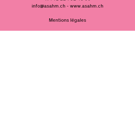
info@asahm.ch
- www.asahm.ch
Mentions légales