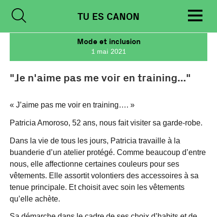
Skip
TU ES CANON
to
content
Mode et inclusion
1 mai 2021
"Je n'aime pas me voir en training..."
« J’aime pas me voir en training…. »
Patricia Amoroso, 52 ans, nous fait visiter sa garde-robe.
Dans la vie de tous les jours, Patricia travaille à la
buanderie d’un atelier protégé. Comme beaucoup d’entre
nous, elle affectionne certaines couleurs pour ses
vêtements. Elle assortit volontiers des accessoires à sa
tenue principale. Et choisit avec soin les vêtements
qu’elle achète.
Sa démarche dans le cadre de ses choix d’habits et de