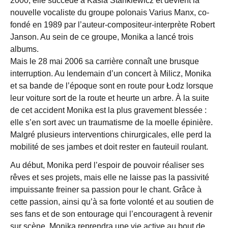
2000, elle succède à Kasia Stankiewicz et devient la
nouvelle vocaliste du groupe polonais Varius Manx, co-
fondé en 1989 par l’auteur-compositeur-interprète Robert
Janson. Au sein de ce groupe, Monika a lancé trois
albums.
Mais le 28 mai 2006 sa carrière connaît une brusque
interruption. Au lendemain d’un concert à Milicz, Monika
et sa bande de l’époque sont en route pour Łodz lorsque
leur voiture sort de la route et heurte un arbre. À la suite
de cet accident Monika est la plus gravement blessée :
elle s’en sort avec un traumatisme de la moelle épinière.
Malgré plusieurs interventions chirurgicales, elle perd la
mobilité de ses jambes et doit rester en fauteuil roulant.
Au début, Monika perd l’espoir de pouvoir réaliser ses
rêves et ses projets, mais elle ne laisse pas la passivité
impuissante freiner sa passion pour le chant. Grâce à
cette passion, ainsi qu’à sa forte volonté et au soutien de
ses fans et de son entourage qui l’encouragent à revenir
sur scène, Monika reprendra une vie active au bout de